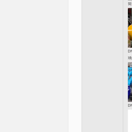
筒
D
球
D